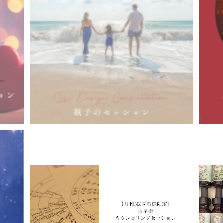
ートナ
ライフデザインコンサルテーション【親子のセ
ライ
ッション】
¥35,000
ドバン
【月刊NZ読者様限定】占星術カウンセリング
占星
セッション
¥18,000