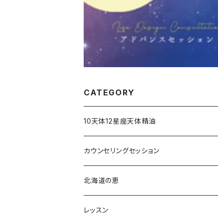
CATEGORY
10天体12星座天体精油
占星術アロマミスト
カウンセリングセッション
占星術アロマテラピー®︎
北海道の恵
占星術フラワーエッセンス
レッスン