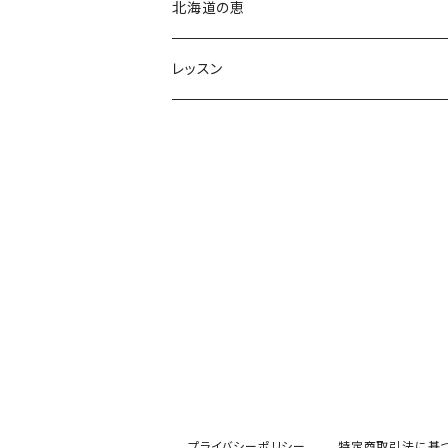
占星術アロマテラピー®︎
北海道の恵
占星術フラワーエッセンス
レッスン
心理占星術コンサルテーション
占星術アロマテラピー®︎
木星ワークショップ
アロマテラピーレッスン
入門講座
アロマテラピーベーシック
養成コース
プライバシーポリシー
特定商取引法に基