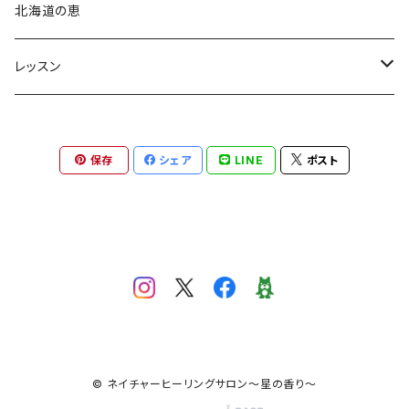
占星術アロマテラピー®︎
北海道の恵
占星術フラワーエッセンス
レッスン
心理占星術コンサルテーション
占星術アロマテラピー®︎
保存
シェア
LINE
ポスト
木星ワークショップ
アロマテラピーレッスン
入門講座
アロマテラピーベーシック
養成コース
© ネイチャーヒーリングサロン〜星の香り〜