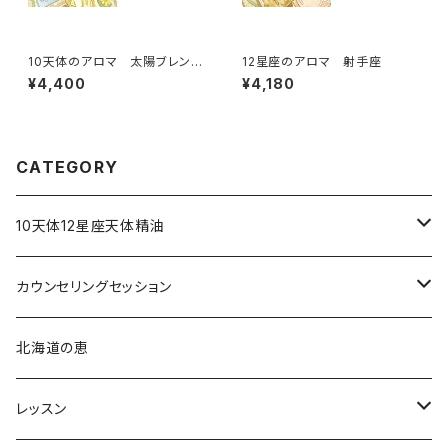
10天体のアロマ 太陽ブレンド
12星座のアロマ 射手座
B
¥4,400
¥4,180
CATEGORY
10天体12星座天体精油
占星術アロマミスト
カウンセリングセッション
占星術アロマテラピー®︎
北海道の恵
占星術フラワーエッセンス
レッスン