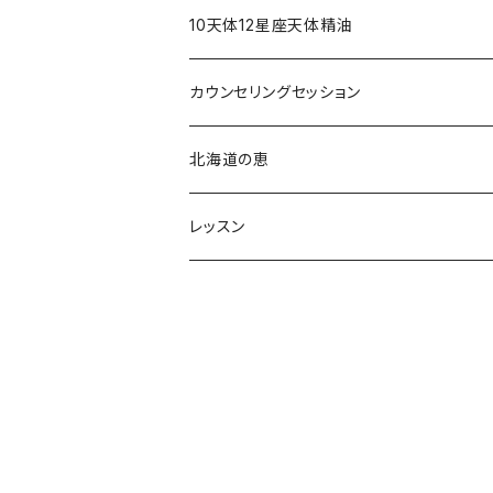
10天体12星座天体精油
占星術アロマミスト
カウンセリングセッション
占星術アロマテラピー®︎
北海道の恵
占星術フラワーエッセンス
レッスン
心理占星術コンサルテーション
占星術アロマテラピー®︎
木星ワークショップ
アロマテラピーレッスン
入門講座
アロマテラピーベーシック
養成コース