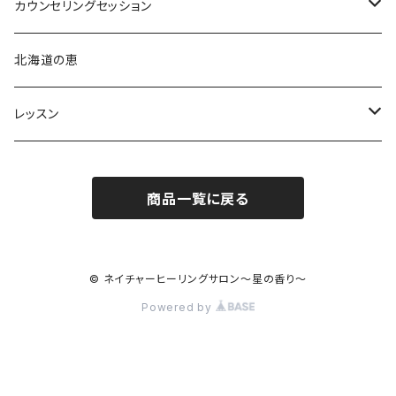
占星術アロマミスト
カウンセリングセッション
占星術アロマテラピー®︎
北海道の恵
占星術フラワーエッセンス
レッスン
心理占星術コンサルテーション
占星術アロマテラピー®︎
商品一覧に戻る
木星ワークショップ
アロマテラピーレッスン
入門講座
アロマテラピーベーシック
© ネイチャーヒーリングサロン〜星の香り〜
Powered by
養成コース