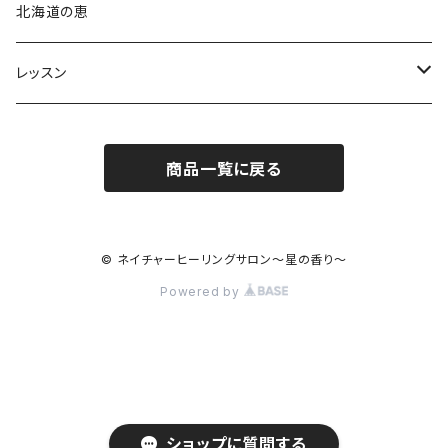
占星術アロマテラピー®︎
北海道の恵
占星術フラワーエッセンス
レッスン
心理占星術コンサルテーション
占星術アロマテラピー®︎
商品一覧に戻る
木星ワークショップ
アロマテラピーレッスン
入門講座
アロマテラピーベーシック
© ネイチャーヒーリングサロン〜星の香り〜
Powered by
養成コース
ショップに質問する