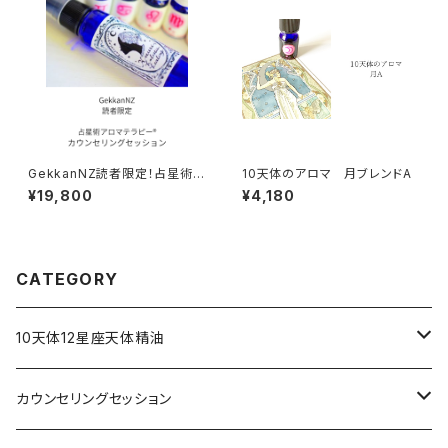
GekkanNZ読者限定！占星術ア
10天体のアロマ 月ブレンドA
ロマテラピー®︎カウンセリングセ
¥19,800
¥4,180
ッション
CATEGORY
10天体12星座天体精油
占星術アロマミスト
カウンセリングセッション