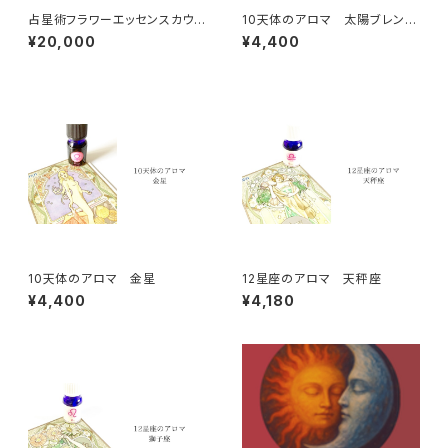
占星術フラワーエッセンスカウン
10天体のアロマ 太陽ブレンド
セリングセッション（国内発送の
B
¥20,000
¥4,400
み対応）
10天体のアロマ 金星
12星座のアロマ 天秤座
¥4,400
¥4,180